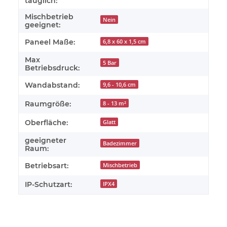
tauglich:
Mischbetrieb
Nein
geeignet:
Paneel Maße:
6,8 x 60 x 1,5 cm
Max
5 Bar
Betriebsdruck:
Wandabstand:
9,6 - 10,6 cm
Raumgröße:
8 - 13 m²
Oberfläche:
Glatt
geeigneter
Badezimmer
Raum:
Betriebsart:
Mischbetrieb
IP-Schutzart:
IPX4