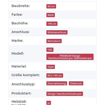
Baubreite:
60 cm
Farbe:
Weiß
Bauhöhe:
140 cm
Anschluss:
Mittelanschluss
Marke:
Wohnkern
H02
Modell:
PREMIUM Design
Handtuchheizkörper Badheizkörper
Material:
Stahl
Größe komplett:
60 x 140 cm
Zentralheizung
Elektrisch
Anschlusstyp:
Produktart:
Design Handtuchheizkörper
Heizstab
Ja