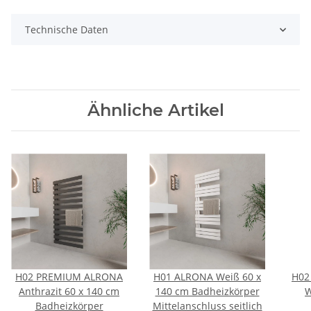
Technische Daten
Ähnliche Artikel
H02 PREMIUM ALRONA
H01 ALRONA Weiß 60 x
H02
Anthrazit 60 x 140 cm
140 cm Badheizkörper
W
Badheizkörper
Mittelanschluss seitlich