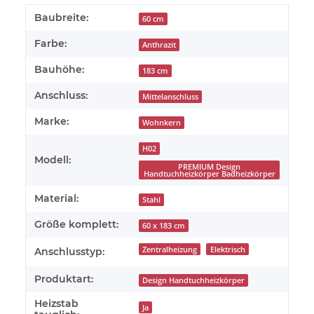
Baubreite:
60 cm
Farbe:
Anthrazit
Bauhöhe:
183 cm
Anschluss:
Mittelanschluss
Marke:
Wohnkern
H02
Modell:
PREMIUM Design
Handtuchheizkörper Badheizkörper
Material:
Stahl
Größe komplett:
60 x 183 cm
Zentralheizung
Elektrisch
Anschlusstyp:
Produktart:
Design Handtuchheizkörper
Heizstab
Ja