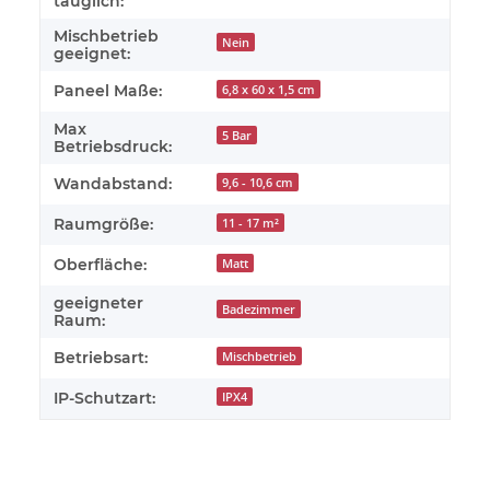
tauglich:
Mischbetrieb
Nein
geeignet:
Paneel Maße:
6,8 x 60 x 1,5 cm
Max
5 Bar
Betriebsdruck:
Wandabstand:
9,6 - 10,6 cm
Raumgröße:
11 - 17 m²
Oberfläche:
Matt
geeigneter
Badezimmer
Raum:
Betriebsart:
Mischbetrieb
IP-Schutzart:
IPX4