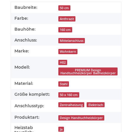
Baubreite:
50 cm
Farbe:
Anthrazit
Bauhöhe:
160 cm
Anschluss:
Mittelanschluss
Marke:
Wohnkern
H02
Modell:
PREMIUM Design
Handtuchheizkörper Badheizkörper
Material:
Stahl
Größe komplett:
50 x 160 cm
Zentralheizung
Elektrisch
Anschlusstyp:
Produktart:
Design Handtuchheizkörper
Heizstab
Ja