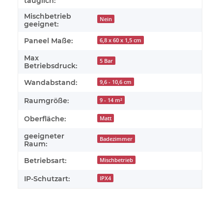
tauglich:
Mischbetrieb
Nein
geeignet:
Paneel Maße:
6,8 x 60 x 1,5 cm
Max
5 Bar
Betriebsdruck:
Wandabstand:
9,6 - 10,6 cm
Raumgröße:
9 - 14 m²
Oberfläche:
Matt
geeigneter
Badezimmer
Raum:
Betriebsart:
Mischbetrieb
IP-Schutzart:
IPX4