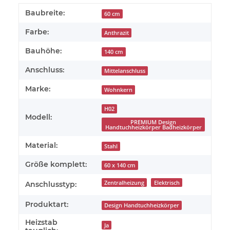
Baubreite:
60 cm
Farbe:
Anthrazit
Bauhöhe:
140 cm
Anschluss:
Mittelanschluss
Marke:
Wohnkern
H02
Modell:
PREMIUM Design
Handtuchheizkörper Badheizkörper
Material:
Stahl
Größe komplett:
60 x 140 cm
Zentralheizung
Elektrisch
Anschlusstyp:
Produktart:
Design Handtuchheizkörper
Heizstab
Ja