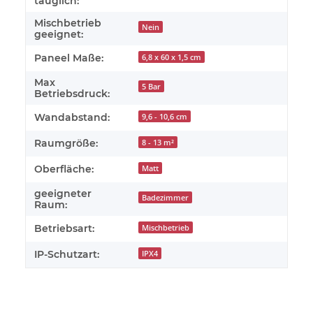
tauglich:
Mischbetrieb
Nein
geeignet:
Paneel Maße:
6,8 x 60 x 1,5 cm
Max
5 Bar
Betriebsdruck:
Wandabstand:
9,6 - 10,6 cm
Raumgröße:
8 - 13 m²
Oberfläche:
Matt
geeigneter
Badezimmer
Raum:
Betriebsart:
Mischbetrieb
IP-Schutzart:
IPX4