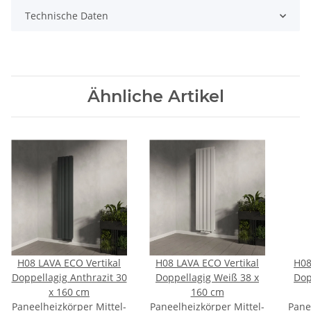
Technische Daten
Ähnliche Artikel
H08 LAVA ECO Vertikal
H08 LAVA ECO Vertikal
H08
Doppellagig Anthrazit 30
Doppellagig Weiß 38 x
Dop
x 160 cm
160 cm
Paneelheizkörper Mittel-
Paneelheizkörper Mittel-
Pane