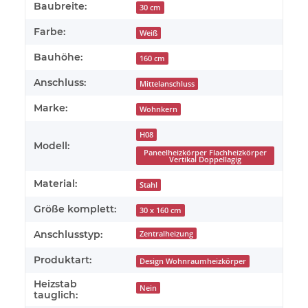
Baubreite:
30 cm
Farbe:
Weiß
Bauhöhe:
160 cm
Anschluss:
Mittelanschluss
Marke:
Wohnkern
H08
Modell:
Paneelheizkörper Flachheizkörper
Vertikal Doppellagig
Material:
Stahl
Größe komplett:
30 x 160 cm
Anschlusstyp:
Zentralheizung
Produktart:
Design Wohnraumheizkörper
Heizstab
Nein
tauglich: