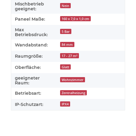
Mischbetrieb
Nein
geeignet:
Paneel Maße:
160 x 7,0 x 1,0 cm
Max
5 Bar
Betriebsdruck:
Wandabstand:
84 mm
Raumgröße:
17 - 27 m²
Oberfläche:
Glatt
geeigneter
Wohnzimmer
Raum:
Betriebsart:
Zentralheizung
IP-Schutzart:
IPX4