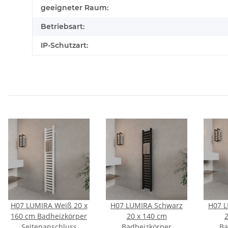
geeigneter Raum:
Betriebsart:
IP-Schutzart:
H07 LUMIRA Weiß 20 x
H07 LUMIRA Schwarz
H07 
160 cm Badheizkörper
20 x 140 cm
2
Seitenanschluss
Badheizkörper
Ba