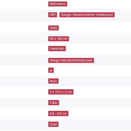
Wohnkern
H07
Design-Handtuchleiter Heizkörper
Stahl
20 x 160 cm
Elektrisch
Design Handtuchheizkörper
Ja
Nein
2 x 19,4 x 2 cm
5 Bar
8,0 - 9,0 cm
Glatt