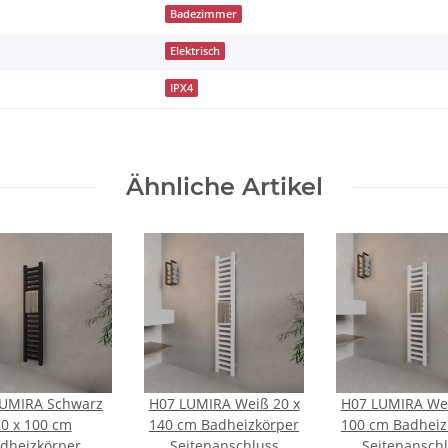
Badezimmer
Elektrisch
IPX4
Ähnliche Artikel
LUMIRA Schwarz
H07 LUMIRA Weiß 20 x
H07 LUMIRA Wei
0 x 100 cm
140 cm Badheizkörper
100 cm Badheiz
dheizkörper
Seitenanschluss
Seitenansch