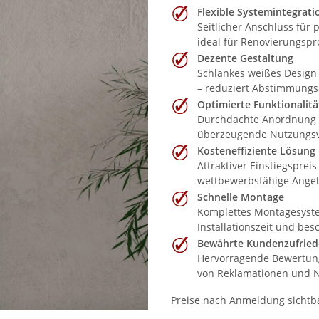
Flexible Systemintegrati
Seitlicher Anschluss für
ideal für Renovierungsp
Dezente Gestaltung
Schlankes weißes Design 
– reduziert Abstimmungs
Optimierte Funktionalitä
Durchdachte Anordnung d
überzeugende Nutzungsvo
Kosteneffiziente Lösung
Attraktiver Einstiegsprei
wettbewerbsfähige Angebo
Schnelle Montage
Komplettes Montagesystem
Installationszeit und bes
Bewährte Kundenzufried
Hervorragende Bewertunge
von Reklamationen und N
Preise nach Anmeldung sichtb