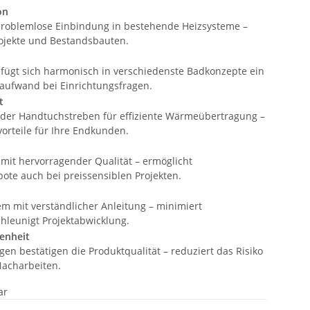
on
 problemlose Einbindung in bestehende Heizsysteme –
rojekte und Bestandsbauten.
fügt sich harmonisch in verschiedenste Badkonzepte ein
aufwand bei Einrichtungsfragen.
t
er Handtuchstreben für effiziente Wärmeübertragung –
rteile für Ihre Endkunden.
s mit hervorragender Qualität – ermöglicht
te auch bei preissensiblen Projekten.
 mit verständlicher Anleitung – minimiert
chleunigt Projektabwicklung.
enheit
n bestätigen die Produktqualität – reduziert das Risiko
acharbeiten.
ar