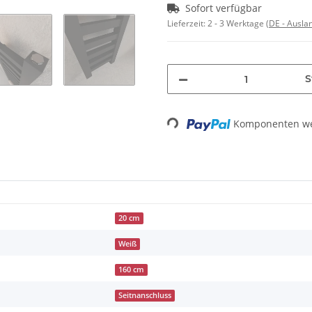
Sofort verfügbar
Lieferzeit:
2 - 3 Werktage
(DE - Ausla
S
Loading...
Komponenten wer
20 cm
Weiß
160 cm
Seitnanschluss