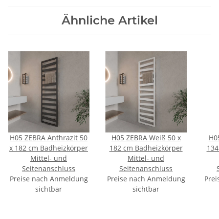
Ähnliche Artikel
H05 ZEBRA Anthrazit 50
H05 ZEBRA Weiß 50 x
H0
x 182 cm Badheizkörper
182 cm Badheizkörper
134
Mittel- und
Mittel- und
Seitenanschluss
Seitenanschluss
Preise nach Anmeldung
Preise nach Anmeldung
Prei
sichtbar
sichtbar