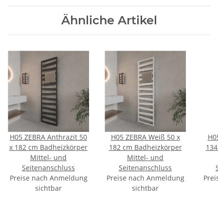
Ähnliche Artikel
H05 ZEBRA Anthrazit 50
H05 ZEBRA Weiß 50 x
H0
x 182 cm Badheizkörper
182 cm Badheizkörper
134
Mittel- und
Mittel- und
Seitenanschluss
Seitenanschluss
Preise nach Anmeldung
Preise nach Anmeldung
Prei
sichtbar
sichtbar