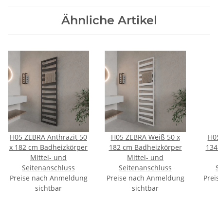
Ähnliche Artikel
H05 ZEBRA Anthrazit 50
H05 ZEBRA Weiß 50 x
H0
x 182 cm Badheizkörper
182 cm Badheizkörper
134
Mittel- und
Mittel- und
Seitenanschluss
Seitenanschluss
Preise nach Anmeldung
Preise nach Anmeldung
Prei
sichtbar
sichtbar