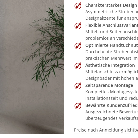
Charakterstarkes Design
Asymmetrische Strebenan
Designakzente für anspru
Flexible Anschlussvarian
Mittel- und Seitenanschlü
problemlos an verschied
Optimierte Handtuchnu
Durchdachte Strebenabst
praktischen Mehrwert im
Ästhetische Integration
Mittelanschluss ermöglic
Designbäder mit hohen ä
Zeitsparende Montage
Komplettes Montagesystem
Installationszeit und redu
Bewährte Kundenzufried
Ausgezeichnete Bewertun
überzeugendes Verkaufsa
Preise nach Anmeldung sichtb