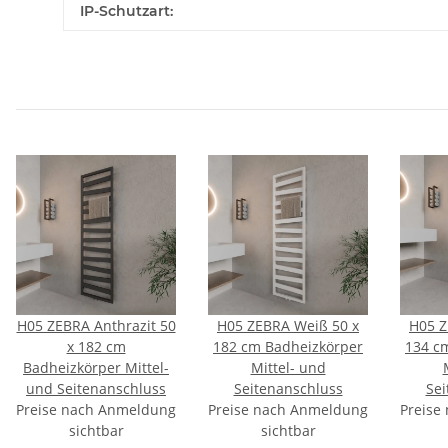
IP-Schutzart:
H05 ZEBRA Anthrazit 50
H05 ZEBRA Weiß 50 x
H05 Z
x 182 cm
182 cm Badheizkörper
134 c
Badheizkörper Mittel-
Mittel- und
und Seitenanschluss
Seitenanschluss
Sei
Preise nach Anmeldung
Preise nach Anmeldung
Preise
sichtbar
sichtbar