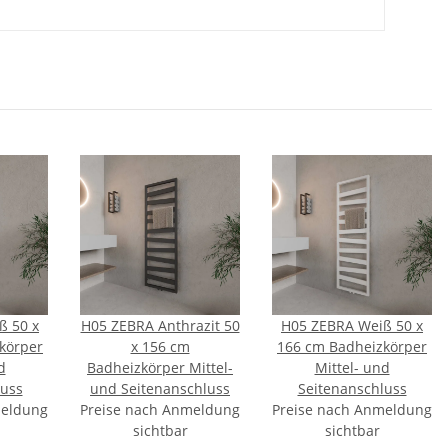
ß 50 x
H05 ZEBRA Anthrazit 50
H05 ZEBRA Weiß 50 x
körper
x 156 cm
166 cm Badheizkörper
d
Badheizkörper Mittel-
Mittel- und
luss
und Seitenanschluss
Seitenanschluss
meldung
Preise nach Anmeldung
Preise nach Anmeldung
sichtbar
sichtbar