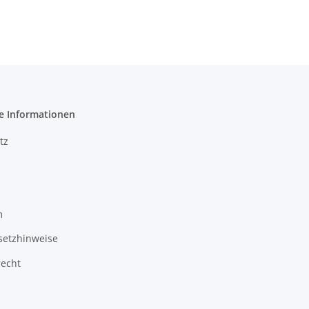
e Informationen
tz
m
setzhinweise
recht