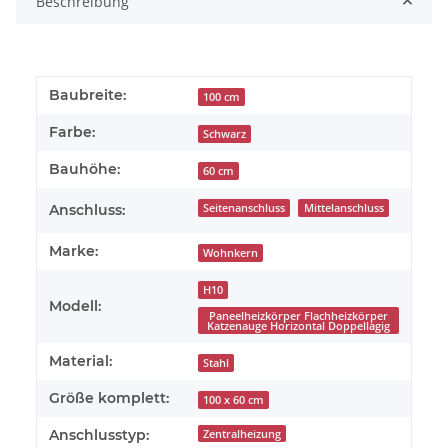
Beschreibung
Baubreite:
100 cm
Farbe:
Schwarz
Bauhöhe:
60 cm
Anschluss:
Seitenanschluss
Mittelanschluss
Marke:
Wohnkern
H10
Modell:
Paneelheizkörper Flachheizkörper
Katzenauge Horizontal Doppellagig
Material:
Stahl
Größe komplett:
100 x 60 cm
Anschlusstyp:
Zentralheizung