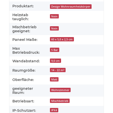
Produktart:
Design Wohnraumheizkörper
Heizstab
Nein
tauglich:
Mischbetrieb
Nein
geeignet:
Paneel Maße:
60 x 5,0 x 2,5 cm
Max
5 Bar
Betriebsdruck:
Wandabstand:
9,0 cm
Raumgröße:
14 - 22 m²
Oberfläche:
Matt
geeigneter
Wohnzimmer
Raum:
Betriebsart:
Mischbetrieb
IP-Schutzart:
IPX4