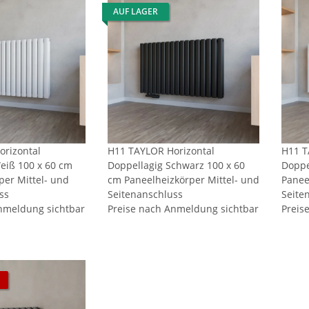
AUF LAGER
rizontal
H11 TAYLOR Horizontal
H11 T
eiß 100 x 60 cm
Doppellagig Schwarz 100 x 60
Doppe
per Mittel- und
cm Paneelheizkörper Mittel- und
Panee
ss
Seitenanschluss
Seite
nmeldung sichtbar
Preise nach Anmeldung sichtbar
Preis