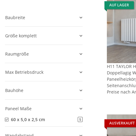
AUF LAGER
Baubreite
Größe komplett
Raumgröße
H11 TAYLOR Ho
Max Betriebsdruck
Doppellagig W
Paneelheizkör
Seitenanschlu
Bauhöhe
Preise nach A
Paneel Maße
60 x 5,0 x 2,5 cm
5
AUSVERKAUFT
Wandabstand