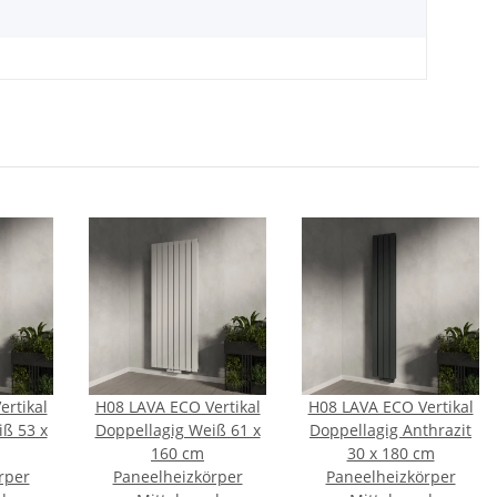
rtikal
H08 LAVA ECO Vertikal
H08 LAVA ECO Vertikal
ß 53 x
Doppellagig Weiß 61 x
Doppellagig Anthrazit
160 cm
30 x 180 cm
rper
Paneelheizkörper
Paneelheizkörper