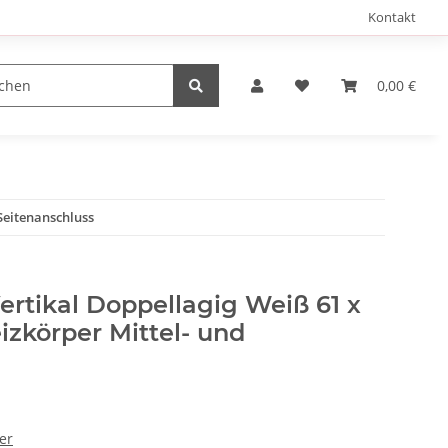
Kontakt
0,00 €
Seitenanschluss
rtikal Doppellagig Weiß 61 x
zkörper Mittel- und
er