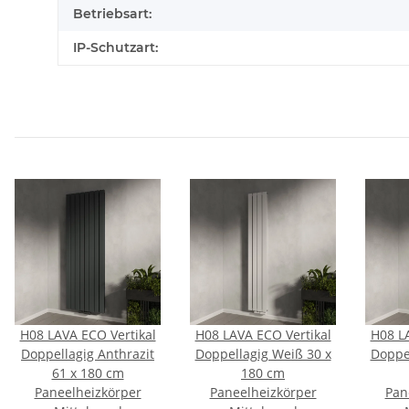
Betriebsart:
IP-Schutzart:
H08 LAVA ECO Vertikal
H08 LAVA ECO Vertikal
H08 L
Doppellagig Anthrazit
Doppellagig Weiß 30 x
Doppe
61 x 180 cm
180 cm
Paneelheizkörper
Paneelheizkörper
Pan