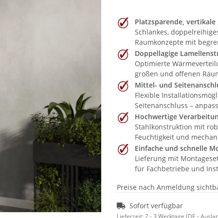
Platzsparende, vertikale
Schlankes, doppelreihige
Raumkonzepte mit begre
Doppellagige Lamellenst
Optimierte Wärmeverteilu
großen und offenen Räu
Mittel- und Seitenanschl
Flexible Installationsmö
Seitenanschluss – anpas
Hochwertige Verarbeitu
Stahlkonstruktion mit ro
Feuchtigkeit und mechan
Einfache und schnelle M
Lieferung mit Montageset
für Fachbetriebe und Inst
Preise nach Anmeldung sichtb
Sofort verfügbar
Lieferzeit:
2 - 3 Werktage
(DE - Ausla