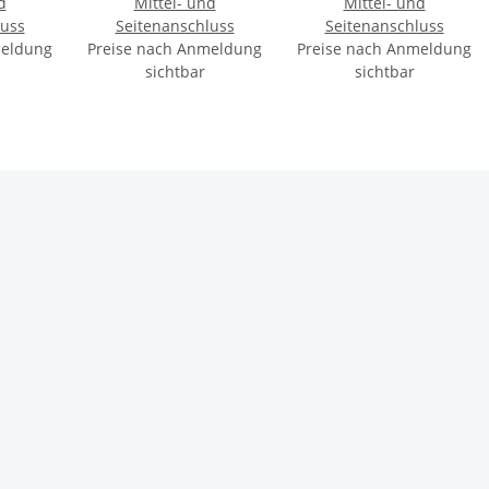
d
Mittel- und
Mittel- und
luss
Seitenanschluss
Seitenanschluss
meldung
Preise nach Anmeldung
Preise nach Anmeldung
sichtbar
sichtbar