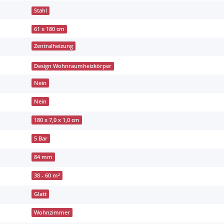
Stahl
61 x 180 cm
Zentralheizung
Design Wohnraumheizkörper
Nein
Nein
180 x 7,0 x 1,0 cm
5 Bar
84 mm
38 - 60 m²
Glatt
Wohnzimmer