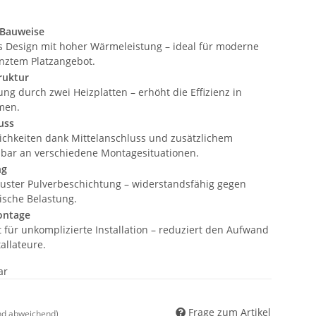
 Bauweise
s Design mit hoher Wärmeleistung – ideal für moderne
nztem Platzangebot.
ruktur
ng durch zwei Heizplatten – erhöht die Effizienz in
men.
uss
glichkeiten dank Mittelanschluss und zusätzlichem
sbar an verschiedene Montagesituationen.
ng
buster Pulverbeschichtung – widerstandsfähig gegen
ische Belastung.
ontage
 für unkomplizierte Installation – reduziert den Aufwand
allateure.
ar
Frage zum Artikel
nd abweichend)