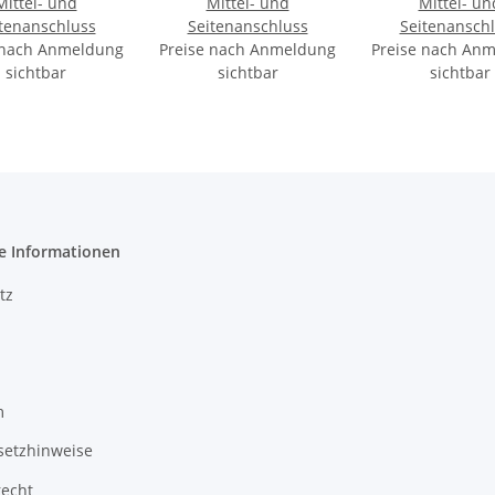
Mittel- und
Mittel- und
Mittel- un
tenanschluss
Seitenanschluss
Seitenansch
 nach Anmeldung
Preise nach Anmeldung
Preise nach An
sichtbar
sichtbar
sichtbar
e Informationen
tz
m
setzhinweise
recht