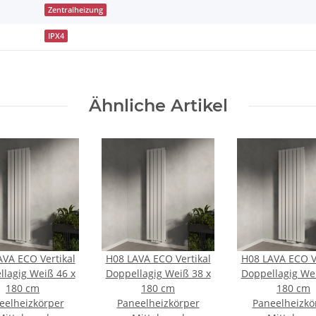
Zentralheizung
IPX4
Ähnliche Artikel
AVA ECO Vertikal
H08 LAVA ECO Vertikal
H08 LAVA ECO Ve
llagig Weiß 46 x
Doppellagig Weiß 38 x
Doppellagig Wei
180 cm
180 cm
180 cm
eelheizkörper
Paneelheizkörper
Paneelheizkö