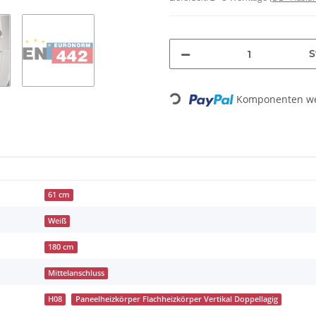
S
Loading...
Komponenten wer
61 cm
Weiß
180 cm
Mittelanschluss
H08
Paneelheizkörper Flachheizkörper Vertikal Doppellagig