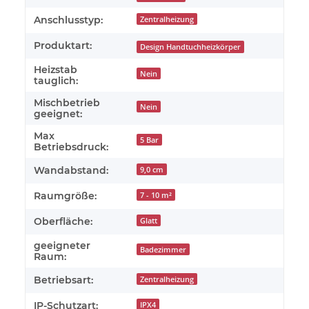
Anschlusstyp:
Zentralheizung
Produktart:
Design Handtuchheizkörper
Heizstab
Nein
tauglich:
Mischbetrieb
Nein
geeignet:
Max
5 Bar
Betriebsdruck:
Wandabstand:
9,0 cm
Raumgröße:
7 - 10 m²
Oberfläche:
Glatt
geeigneter
Badezimmer
Raum:
Betriebsart:
Zentralheizung
IP-Schutzart:
IPX4