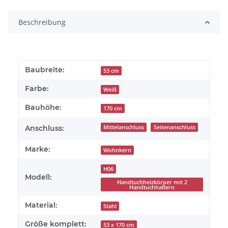
Loading...
Beschreibung
Baubreite:
53 cm
Farbe:
Weiß
Bauhöhe:
170 cm
Anschluss:
Mittelanschluss
Seitenanschluss
Marke:
Wohnkern
H06
Modell:
Handtuchheizkörper mit 2
Handtuchhaltern
Material:
Stahl
Größe komplett:
53 x 170 cm