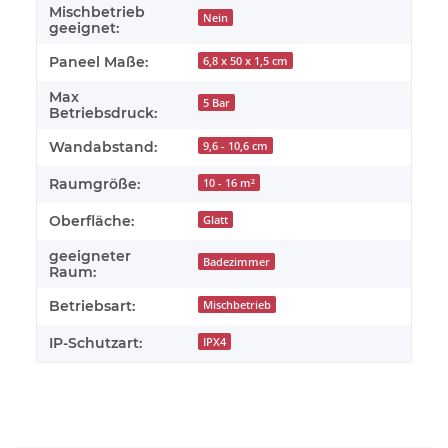
Mischbetrieb
Nein
geeignet:
Paneel Maße:
6,8 x 50 x 1,5 cm
Max
5 Bar
Betriebsdruck:
Wandabstand:
9,6 - 10,6 cm
Raumgröße:
10 - 16 m²
Oberfläche:
Glatt
geeigneter
Badezimmer
Raum:
Betriebsart:
Mischbetrieb
IP-Schutzart:
IPX4