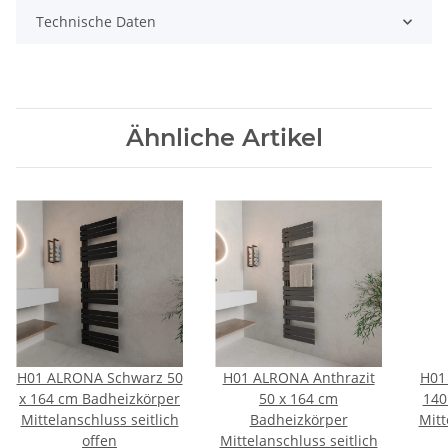
Technische Daten
Ähnliche Artikel
H01 ALRONA Schwarz 50
H01 ALRONA Anthrazit
H01
x 164 cm Badheizkörper
50 x 164 cm
140
Mittelanschluss seitlich
Badheizkörper
Mitt
offen
Mittelanschluss seitlich