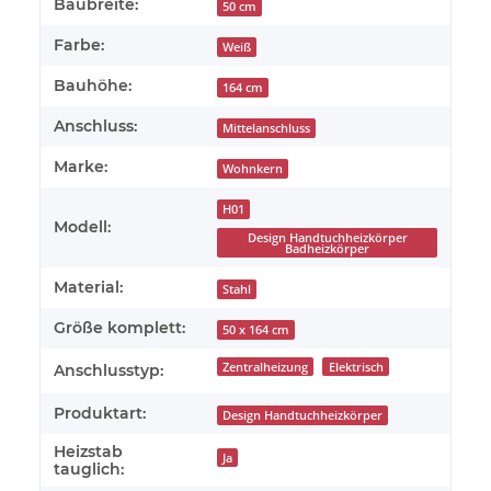
Baubreite:
50 cm
Farbe:
Weiß
Bauhöhe:
164 cm
Anschluss:
Mittelanschluss
Marke:
Wohnkern
H01
Modell:
Design Handtuchheizkörper
Badheizkörper
Material:
Stahl
Größe komplett:
50 x 164 cm
Zentralheizung
Elektrisch
Anschlusstyp:
Produktart:
Design Handtuchheizkörper
Heizstab
Ja
tauglich: