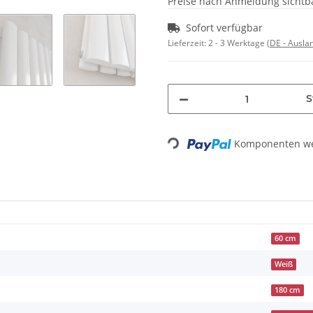
Preise nach Anmeldung sichtb
Sofort verfügbar
Lieferzeit:
2 - 3 Werktage
(DE - Ausla
S
Loading...
Komponenten wer
60 cm
Weiß
180 cm