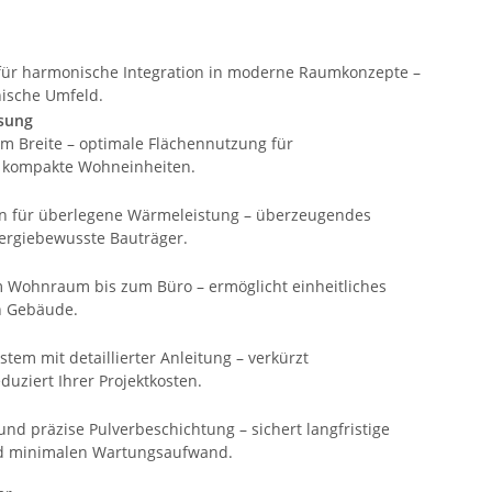
für harmonische Integration in moderne Raumkonzepte –
nische Umfeld.
ösung
m Breite – optimale Flächennutzung für
 kompakte Wohneinheiten.
on für überlegene Wärmeleistung – überzeugendes
ergiebewusste Bauträger.
m Wohnraum bis zum Büro – ermöglicht einheitliches
n Gebäude.
em mit detaillierter Anleitung – verkürzt
duziert Ihrer Projektkosten.
und präzise Pulverbeschichtung – sichert langfristige
d minimalen Wartungsaufwand.