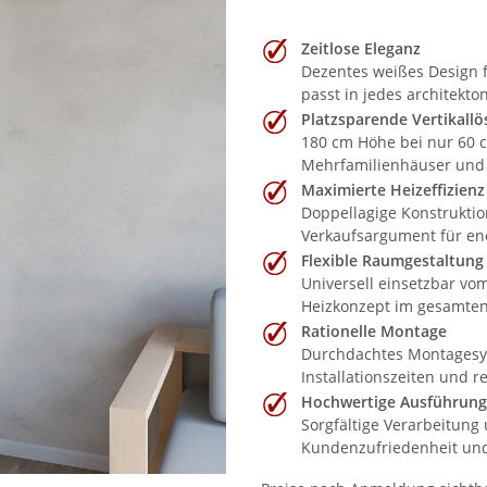
Zeitlose Eleganz
Dezentes weißes Design 
passt in jedes architekto
Platzsparende Vertikall
180 cm Höhe bei nur 60 c
Mehrfamilienhäuser und
Maximierte Heizeffizienz
Doppellagige Konstrukti
Verkaufsargument für en
Flexible Raumgestaltung
Universell einsetzbar vo
Heizkonzept im gesamte
Rationelle Montage
Durchdachtes Montagesyst
Installationszeiten und re
Hochwertige Ausführung
Sorgfältige Verarbeitung 
Kundenzufriedenheit un