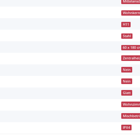
Mittelansc
Wohnker
H11
Stahl
60 x 180 
Zentralhe
Nein
Nein
Glatt
Wohnzim
Mischbetr
IPX4