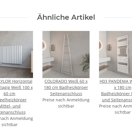
Ähnliche Artikel
YLOR Horizontal
COLORADO Weiß 60 x
H03 PANDEMA W
lagig Weiß 100 x
180 cm Badheizkörper
x 180 cm
60 cm
Seitenanschluss
Badheizkörper M
eelheizkörper
Preise nach Anmeldung
und Seitenans
Mittel- und
sichtbar
Preise nach An
tenanschluss
sichtbar
 nach Anmeldung
sichtbar