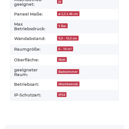
Ja
geeignet:
Paneel Maße:
⌀ 2,2 x 46 cm
Max
5 Bar
Betriebsdruck:
Wandabstand:
9,0 - 10,5 cm
Raumgröße:
6 - 10 m²
Oberfläche:
Matt
geeigneter
Badezimmer
Raum:
Betriebsart:
Mischbetrieb
IP-Schutzart:
IPX4