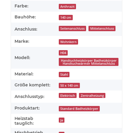
Farbe:
Anthrazit
Bauhöhe:
140 cm
Anschluss:
Seitenanschluss
Mittelanschluss
Marke:
Wohnkern
H04
Modell:
Handtuchheizkörper Badheizkörper
Handtuchwärmer Mittelanschluss
Material:
Stahl
Größe komplett:
50 x 140 cm
Elektrisch
Zentralheizung
Anschlusstyp:
Produktart:
Standard Badheizkörper
Heizstab
Ja
tauglich:
Mischbetrieb