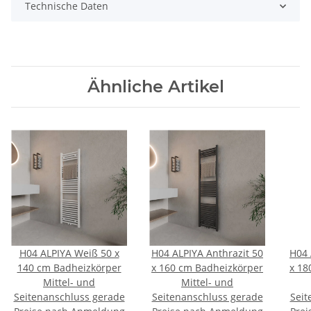
Technische Daten
Ähnliche Artikel
H04 ALPIYA Weiß 50 x
H04 ALPIYA Anthrazit 50
H04 
140 cm Badheizkörper
x 160 cm Badheizkörper
x 18
Mittel- und
Mittel- und
Seitenanschluss gerade
Seitenanschluss gerade
Seit