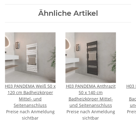
Ähnliche Artikel
H03 PANDEMA Weiß 50 x
H03 PANDEMA Anthrazit
H03 
120 cm Badheizkörper
50 x 140 cm
Mittel- und
Badheizkörper Mittel-
Bad
Seitenanschluss
und Seitenanschluss
un
Preise nach Anmeldung
Preise nach Anmeldung
Prei
sichtbar
sichtbar