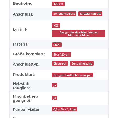
Bauhöhe:
120 cm
Anschluss:
Seitenanschluss
Mittelanschluss
H03
Modell:
Design Handtuchheizkörper
Mittelanschluss
Material:
Stahl
Größe komplett:
50 x 120 cm
Elektrisch
Zentralheizung
Anschlusstyp:
Produktart:
Design Handtuchheizkörper
Heizstab
Ja
tauglich:
Mischbetrieb
Ja
geeignet:
Paneel Maße:
6,8 x 50 x 1,5 cm