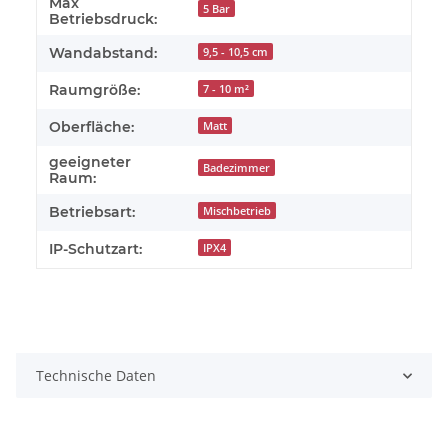
Max
5 Bar
Betriebsdruck:
Wandabstand:
9,5 - 10,5 cm
Raumgröße:
7 - 10 m²
Oberfläche:
Matt
geeigneter
Badezimmer
Raum:
Betriebsart:
Mischbetrieb
IP-Schutzart:
IPX4
Technische Daten