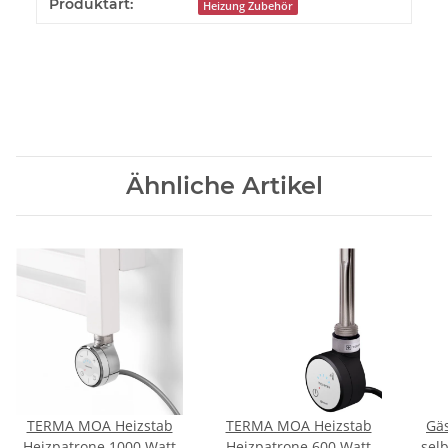
Produktart:
Heizung Zubehör
Ähnliche Artikel
TERMA MOA Heizstab
TERMA MOA Heizstab
Gä
Heizpatrone 1000 Watt
Heizpatrone 600 Watt
sel