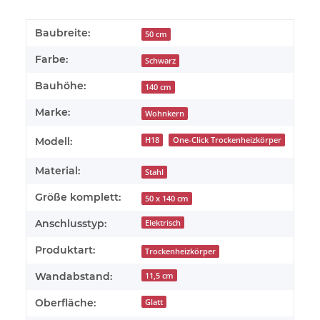
Baubreite:
50 cm
Farbe:
Schwarz
Bauhöhe:
140 cm
Marke:
Wohnkern
Modell:
H18
One-Click Trockenheizkörper
Material:
Stahl
Größe komplett:
50 x 140 cm
Anschlusstyp:
Elektrisch
Produktart:
Trockenheizkörper
Wandabstand:
11,5 cm
Oberfläche:
Glatt