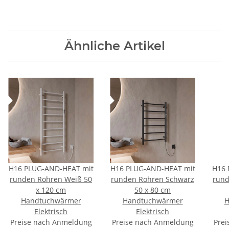
Ähnliche Artikel
H16 PLUG-AND-HEAT mit
H16 PLUG-AND-HEAT mit
H16 
runden Rohren Weiß 50
runden Rohren Schwarz
rund
x 120 cm
50 x 80 cm
Handtuchwärmer
Handtuchwärmer
H
Elektrisch
Elektrisch
Preise nach Anmeldung
Preise nach Anmeldung
Prei