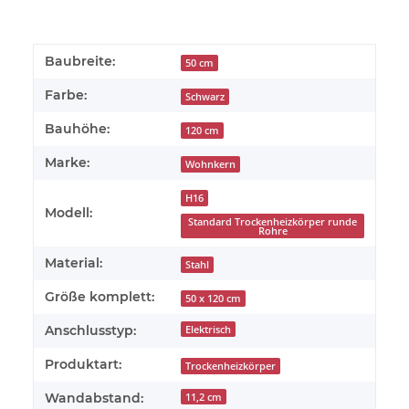
Baubreite:
50 cm
Farbe:
Schwarz
Bauhöhe:
120 cm
Marke:
Wohnkern
H16
Modell:
Standard Trockenheizkörper runde
Rohre
Material:
Stahl
Größe komplett:
50 x 120 cm
Anschlusstyp:
Elektrisch
Produktart:
Trockenheizkörper
Wandabstand:
11,2 cm