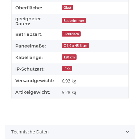
Oberfläche:
Glatt
geeigneter
Badezimmer
Raum:
Betriebsart:
Elektrisch
Paneelmaße:
∅1,9 x 45,6 cm
Kabellänge:
120 cm
IP-Schutzart:
IPX4
Versandgewicht:
6,93 kg
Artikelgewicht:
5,28
kg
Technische Daten