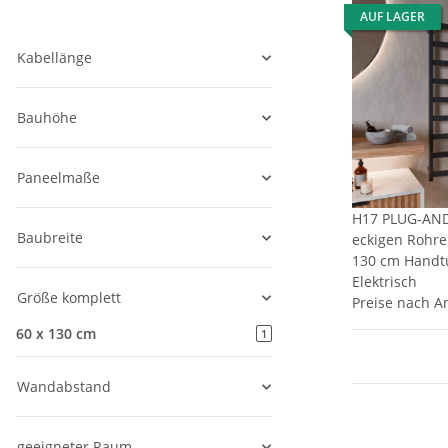
AUF LAGER
Kabellänge
Bauhöhe
Paneelmaße
H17 PLUG-AND
Baubreite
eckigen Rohre
130 cm Hand
Elektrisch
Größe komplett
Preise nach A
60 x 130 cm
1
Wandabstand
geeigneter Raum